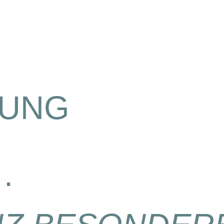
NUNG
…